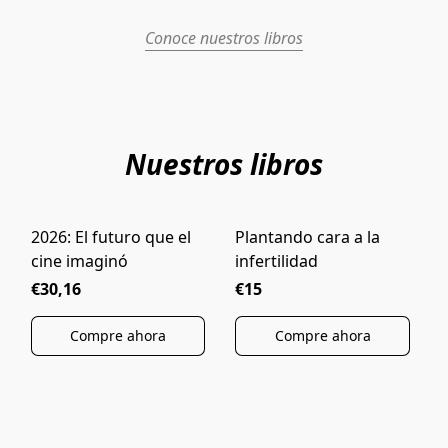
Conoce nuestros libros
Nuestros libros
2026: El futuro que el
Plantando cara a la
NOVEDAD
cine imaginó
infertilidad
B
€30,16
€15
Compre ahora
Compre ahora